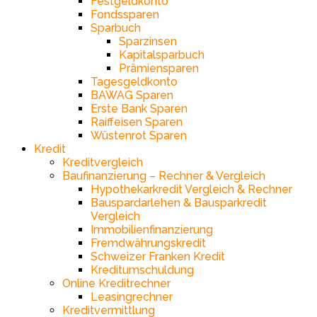
Festgeldkonto
Fondssparen
Sparbuch
Sparzinsen
Kapitalsparbuch
Prämiensparen
Tagesgeldkonto
BAWAG Sparen
Erste Bank Sparen
Raiffeisen Sparen
Wüstenrot Sparen
Kredit
Kreditvergleich
Baufinanzierung – Rechner & Vergleich
Hypothekarkredit Vergleich & Rechner
Bauspardarlehen & Bausparkredit
Vergleich
Immobilienfinanzierung
Fremdwährungskredit
Schweizer Franken Kredit
Kreditumschuldung
Online Kreditrechner
Leasingrechner
Kreditvermittlung