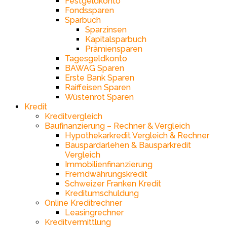
Festgeldkonto
Fondssparen
Sparbuch
Sparzinsen
Kapitalsparbuch
Prämiensparen
Tagesgeldkonto
BAWAG Sparen
Erste Bank Sparen
Raiffeisen Sparen
Wüstenrot Sparen
Kredit
Kreditvergleich
Baufinanzierung – Rechner & Vergleich
Hypothekarkredit Vergleich & Rechner
Bauspardarlehen & Bausparkredit
Vergleich
Immobilienfinanzierung
Fremdwährungskredit
Schweizer Franken Kredit
Kreditumschuldung
Online Kreditrechner
Leasingrechner
Kreditvermittlung