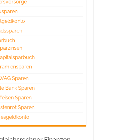
ersvorsorge
usparen
tgeldkonto
ndssparen
arbuch
parzinsen
apitalsparbuch
rämiensparen
WAG Sparen
te Bank Sparen
ffeisen Sparen
tenrot Sparen
esgeldkonto
gleichsrechner Finanzen