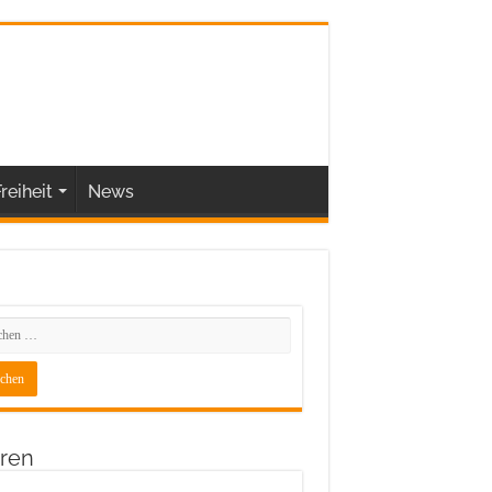
reiheit
News
ren