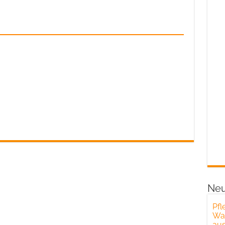
Neu
Pfl
War
aus