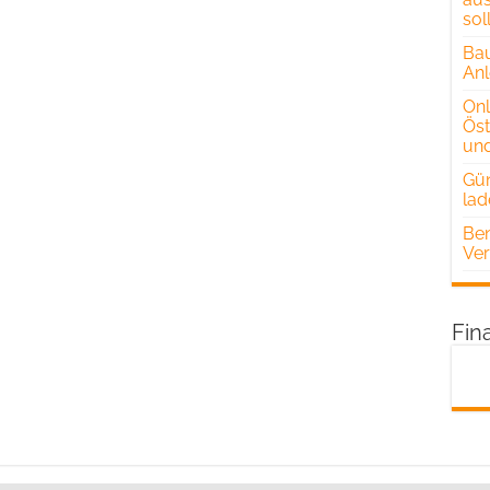
sol
Bau
Anl
Onl
Öst
und
Gün
lad
Ben
Ver
Fin