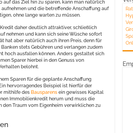
o auf das Ziel hin zu sparen, kann man natürlich
 aufnehmen und die betreffende Anschaffung auf
Rat
tigen, ohne lange warten zu müssen.
Hyp
Ver
Kredit daher deutlich attraktiver, schließlich
Gir
auf nehmen und kann sich seine Wüsche sofort
Spa
ität hat aber natürlich auch ihren Preis, denn für
Onl
en Banken stets Gebühren und verlangen zudem
ht hoch ausfallen können. Anders gestaltet sich
mmen Sparer hierbei in den Genuss von
Emp
Verhalten belohnt.
sernem Sparen für die geplante Anschaffung
 Ein hervorragendes Beispiel ist hierfür der
r mithilfe des
Bausparens
ein gewisses Kapital
inen Immobilienkredit herum und muss die
ch den Traum vom Eigenheim verwirklichen zu
sen