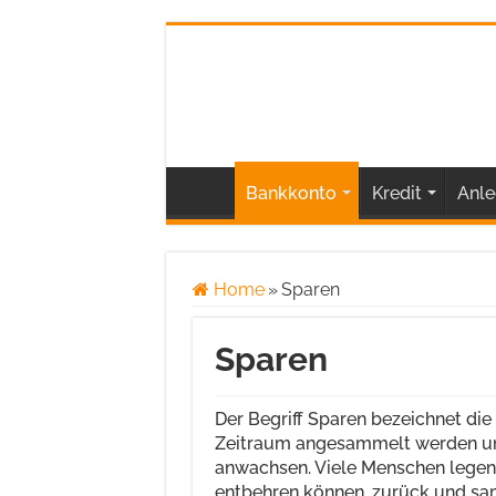
Bankkonto
Kredit
Anle
Home
»
Sparen
Sparen
Der Begriff Sparen bezeichnet die
Zeitraum angesammelt werden un
anwachsen. Viele Menschen legen 
entbehren können, zurück und sam