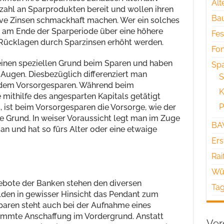
Alt
zahl an Sparprodukten bereit und wollen ihren
Ba
ive Zinsen schmackhaft machen. Wer ein solches
 am Ende der Sparperiode über eine höhere
Fes
Rücklagen durch Sparzinsen erhöht werden.
Fo
einen speziellen Grund beim Sparen und haben
Sp
Augen. Diesbezüglich differenziert man
S
dem Vorsorgesparen. Während beim
K
mithilfe des angesparten Kapitals getätigt
P
, ist beim Vorsorgesparen die Vorsorge, wie der
e Grund. In weiser Voraussicht legt man im Zuge
BA
an und hat so fürs Alter oder eine etwaige
Ers
Rai
Wüs
ebote der Banken stehen den diversen
Tag
den in gewisser Hinsicht das Pendant zum
aren steht auch bei der Aufnahme eines
timmte Anschaffung im Vordergrund. Anstatt
Ver