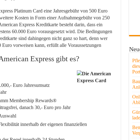
 Express Platinum Card eine Jahresgebühr von 500 Euro
ei weitere Kosten in Form einer Aufnahmegebühr von 250
American Express Kreditkarte besteht darin, dass ein
stens 60.000 Euro vorausgesetzt wird. Die Bedingungen
editkarte sind dahingegen nicht ganz so hart, denn wer
Euro vorweisen kann, erfüllt alle Voraussetzungen
Neue
American Express gibt es?
Pfl
die
Port
Bau
 5.000,- Euro Jahresumsatz
Anl
Jahr
Onl
gramm Membership Rewards®
Abl
itragsfrei, danach 30,- Euro pro Jahr
Gün
 Auswahl
lad
xibilität innerhalb der eigenen finanziellen
Ben
Ver
in der Regel innerhalb 24 Stunden