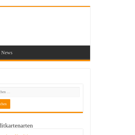
News
itkartenarten