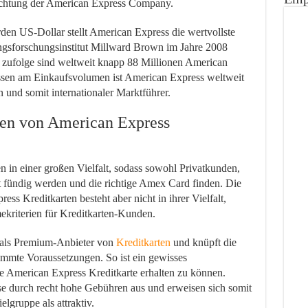
richtung der American Express Company.
den US-Dollar stellt American Express die wertvollste
ngsforschungsinstitut Millward Brown im Jahre 2008
 zufolge sind weltweit knapp 88 Millionen American
ssen am Einkaufsvolumen ist American Express weltweit
 und somit internationaler Marktführer.
ten von American Express
n in einer großen Vielfalt, sodass sowohl Privatkunden,
t fündig werden und die richtige Amex Card finden. Die
ss Kreditkarten besteht aber nicht in ihrer Vielfalt,
ekriterien für Kreditkarten-Kunden.
t als Premium-Anbieter von
Kreditkarten
und knüpft die
immte Voraussetzungen. So ist ein gewisses
 American Express Kreditkarte erhalten zu können.
se durch recht hohe Gebühren aus und erweisen sich somit
lgruppe als attraktiv.