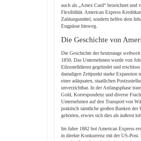
auch als „Amex Card“ bezeichnet und 
Flexibilität. American Express Kreditkar
Zahlungsmittel, sondern helfen dem Inh
Engpässe hinweg.
Die Geschichte von Amer
Die Geschichte der heutzutage weltwei
1850. Das Unternehmen wurde von John 
Eilzustelldienst gegründet und erschloss
damaligen Zeitpunkt starke Expansion n
einer adäquaten, staatlichen Postzustell
unverzichtbar. In der Anfangsphase trans
Gold, Korrespondenz und diverse Frachtgü
Unternehmen auf den Transport von Wäh
praktisch sämtliche großen Banken d
gehörten, erwies sich dies als äußerst l
Im Jahre 1882 bot American Express erst
in direkte Konkurrenz mit der US-Post.