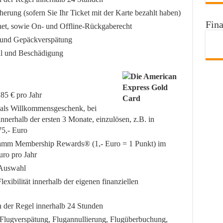
herung (sofern Sie Ihr Ticket mit der Karte bezahlt haben)
Fina
net, sowie On- und Offline-Rückgaberecht
- und Gepäckverspätung
hl und Beschädigung
185 € pro Jahr
als Willkommensgeschenk, bei
nerhalb der ersten 3 Monate, einzulösen, z.B. in
5,- Euro
amm Membership Rewards® (1,- Euro = 1 Punkt) im
uro pro Jahr
 Auswahl
xibilität innerhalb der eigenen finanziellen
in der Regel innerhalb 24 Stunden
 Flugverspätung, Flugannullierung, Flugüberbuchung,