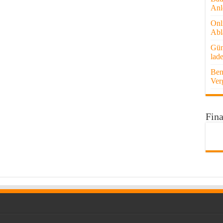
Anl
Onl
Abl
Gün
lad
Ben
Ver
Fina