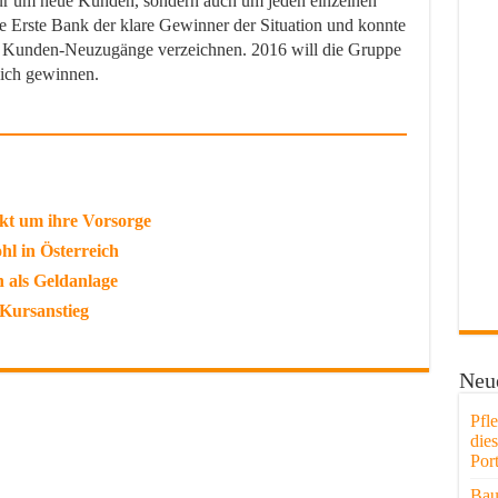
nur um neue Kunden, sondern auch um jeden einzelnen
e Erste Bank der klare Gewinner der Situation und konnte
e Kunden-Neuzugänge verzeichnen. 2016 will die Gruppe
ich gewinnen.
kt um ihre Vorsorge
l in Österreich
 als Geldanlage
-Kursanstieg
Neue
Pfl
die
Port
Bau