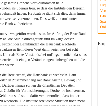
 die gesamte Branche vor vollkommen neue
Hyp
nden als überaus treu, so dass die Institute den Bereich
Ver
 behandelt haben. Heutzutage rächt sich dies, denn immer
Gir
ankwechsel vorzunehmen. Dies weiß „tt.com“ unter
Spa
ste Bank zu berichten.
Onl
Interviews geführt worden sein. Im Auftrag der Erste Bank
.at“ die Studie durchgeführt und im Zuge dessen
Emp
 16 Prozent der Bankkunden die Hausbank wechseln
parkassen liegt dieser Wert dahingegen nur bei acht
 Uher als Erste-Vorstandschef unlängst deutlich, dass das
sterreich mit einigen Veränderungen einhergehen und die
lten werde.
g die Bereitschaft, die Hausbank zu wechseln. Laut
agzeilen in Zusammenhang mit Bank Austria, Bawag und
. Darüber hinaus sorgen die öffentlichen Debatten
at-Gebühr für Verunsicherungen. Drohende Insolvenzen,
Gebühren sind somit dafür verantwortlich, dass immer
zu wechseln. Die Institute setzt diese Situation noch mehr