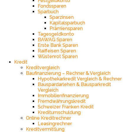
Festgeldkonto
Fondssparen
Sparbuch
Sparzinsen
Kapitalsparbuch
Prämiensparen
Tagesgeldkonto
BAWAG Sparen
Erste Bank Sparen
Raiffeisen Sparen
Wüstenrot Sparen
Kredit
Kreditvergleich
Baufinanzierung – Rechner & Vergleich
Hypothekarkredit Vergleich & Rechner
Bauspardarlehen & Bausparkredit
Vergleich
Immobilienfinanzierung
Fremdwährungskredit
Schweizer Franken Kredit
Kreditumschuldung
Online Kreditrechner
Leasingrechner
Kreditvermittlung