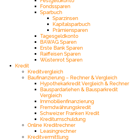
Festgeldkonto
Fondssparen
Sparbuch
Sparzinsen
Kapitalsparbuch
Prämiensparen
Tagesgeldkonto
BAWAG Sparen
Erste Bank Sparen
Raiffeisen Sparen
Wüstenrot Sparen
Kredit
Kreditvergleich
Baufinanzierung – Rechner & Vergleich
Hypothekarkredit Vergleich & Rechner
Bauspardarlehen & Bausparkredit
Vergleich
Immobilienfinanzierung
Fremdwährungskredit
Schweizer Franken Kredit
Kreditumschuldung
Online Kreditrechner
Leasingrechner
Kreditvermittlung