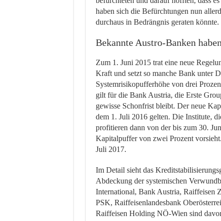
befürchteten und darauf hofften, dass 
haben sich die Befürchtungen nun allerd
durchaus in Bedrängnis geraten könnte.
Bekannte Austro-Banken haben 
Zum 1. Juni 2015 trat eine neue Regelun
Kraft und setzt so manche Bank unter D
Systemrisikopufferhöhe von drei Prozen
gilt für die Bank Austria, die Erste Gr
gewisse Schonfrist bleibt. Der neue Kapi
dem 1. Juli 2016 gelten. Die Institute, d
profitieren dann von der bis zum 30. Ju
Kapitalpuffer von zwei Prozent vorsieht.
Juli 2017.
Im Detail sieht das Kreditstabilisierun
Abdeckung der systemischen Verwundbar
International, Bank Austria, Raiffeisen
PSK, Raiffeisenlandesbank Oberösterre
Raiffeisen Holding NÖ-Wien sind davon b