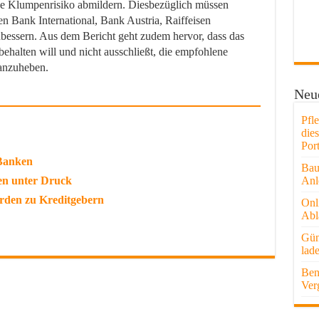
he Klumpenrisiko abmildern. Diesbezüglich müssen
sen Bank International, Bank Austria, Raiffeisen
bessern. Aus dem Bericht geht zudem hervor, dass das
ehalten will und nicht ausschließt, die empfohlene
 anzuheben.
Neue
Pfl
die
Port
 Banken
Bau
en unter Druck
Anl
erden zu Kreditgebern
Onl
Abl
Gün
lad
Ben
Ver