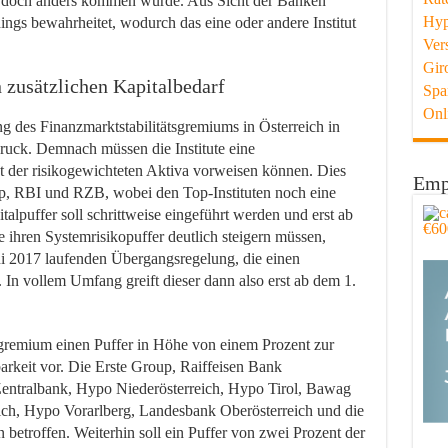
es doch anders kommen würde. Aus Sicht der Banken
Hyp
ings bewahrheitet, wodurch das eine oder andere Institut
Ver
Gir
zusätzlichen Kapitalbedarf
Spa
Onl
g des Finanzmarktstabilitätsgremiums in Österreich in
ruck. Demnach müssen die Institute eine
t der risikogewichteten Aktiva vorweisen können. Dies
Emp
oup, RBI und RZB, wobei den Top-Instituten noch eine
talpuffer soll schrittweise eingeführt werden und erst ab
ie ihren Systemrisikopuffer deutlich steigern müssen,
ni 2017 laufenden Übergangsregelung, die einen
 In vollem Umfang greift dieser dann also erst ab dem 1.
gsgremium einen Puffer in Höhe von einem Prozent zur
keit vor. Die Erste Group, Raiffeisen Bank
 Zentralbank, Hypo Niederösterreich, Hypo Tirol, Bawag
ich, Hypo Vorarlberg, Landesbank Oberösterreich und die
etroffen. Weiterhin soll ein Puffer von zwei Prozent der