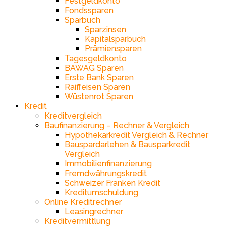
Festgeldkonto
Fondssparen
Sparbuch
Sparzinsen
Kapitalsparbuch
Prämiensparen
Tagesgeldkonto
BAWAG Sparen
Erste Bank Sparen
Raiffeisen Sparen
Wüstenrot Sparen
Kredit
Kreditvergleich
Baufinanzierung – Rechner & Vergleich
Hypothekarkredit Vergleich & Rechner
Bauspardarlehen & Bausparkredit
Vergleich
Immobilienfinanzierung
Fremdwährungskredit
Schweizer Franken Kredit
Kreditumschuldung
Online Kreditrechner
Leasingrechner
Kreditvermittlung